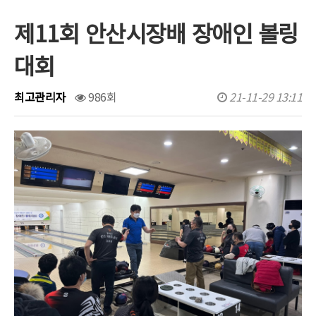
제11회 안산시장배 장애인 볼링
행사/대회일정
대회
문서자료실
보도자료
최고관리자
986회
21-11-29 13:11
포토갤러리
유튜브영상