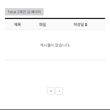
행사/대회일정
Total 278건
22 페이지
문서자료실
제목
파일
작성일
보도자료
게시물이 없습니다.
포토갤러리
유튜브영상