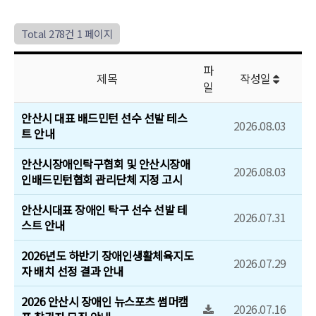
행사/대회일정
Total 278건
1 페이지
문서자료실
파
제목
작성일
일
보도자료
안산시 대표 배드민턴 선수 선발 테스
2026.08.03
포토갤러리
트 안내
안산시장애인탁구협회 및 안산시장애
유튜브영상
2026.08.03
인배드민턴협회 관리단체 지정 고시
안산시대표 장애인 탁구 선수 선발 테
2026.07.31
스트 안내
2026년도 하반기 장애인생활체육지도
2026.07.29
자 배치 선정 결과 안내
2026 안산시 장애인 뉴스포츠 썸머캠
2026.07.16