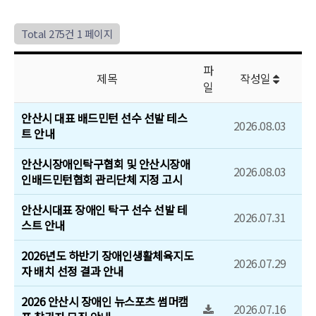
행사/대회일정
Total 275건
1 페이지
문서자료실
파
제목
작성일
일
보도자료
안산시 대표 배드민턴 선수 선발 테스
2026.08.03
포토갤러리
트 안내
안산시장애인탁구협회 및 안산시장애
유튜브영상
2026.08.03
인배드민턴협회 관리단체 지정 고시
안산시대표 장애인 탁구 선수 선발 테
2026.07.31
스트 안내
2026년도 하반기 장애인생활체육지도
2026.07.29
자 배치 선정 결과 안내
2026 안산시 장애인 뉴스포츠 썸머캠
2026.07.16