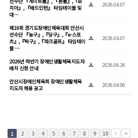
선수단 『게이트볼』, 『론볼』,『보
2026.04.07
치아』, 『배드민턴』 타임테이블 및
대…
제16회 경기도장애인체육대회 안산시
선수단 『농구』,『당구』,『e-스포
2026.04.07
츠』,『탁구』,『파크골프』 타임테이
블 …
2026년 하반기 장애인생활체육지도자
2026.06.26
배치 신청 안내
안산시장애인체육회 장애인생활체육
2026.04.06
지도자 채용 공고
2
3
4
5
6
7
8
9
10
1