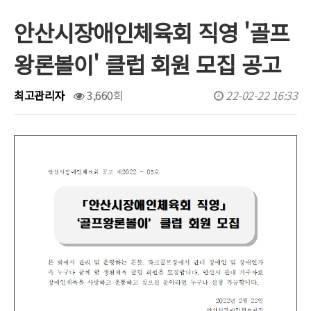
안산시장애인체육회 직영 '골프
행사/대회일정
왕론볼이' 클럽 회원 모집 공고
문서자료실
보도자료
최고관리자
3,660회
22-02-22 16:33
포토갤러리
유튜브영상