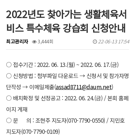
2022년도 찾아가는 생활체육서
행사/대회일정
비스 특수체육 강습회 신청안내
문서자료실
보도자료
최고관리자
3,444회
22-06-13 17:54
포토갤러리
○ 접수기간 : 2022. 06. 13.(월) ~ 2022. 06. 17.(금)
유튜브영상
​○ 신청방법 : 첨부파일 다운로드 → 신청서 및 참가자명
단작성 → 이메일제출(
assad8711@daum.net
)
​○ 배치확정 및 선정공고 : 2022. 06. 24.(금) / 본회 홈페
이지 게재​
○ 문 의 : 조현주 지도자(070-7790-0550) / 지민호
지도자(070-7790-0109)