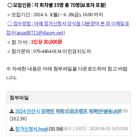
○ 모집인원 : 각 회차별 35명 총 70명(보호자 포함)
○ 모집기간 : 2024. 6. 3(월) ~ 6. 28(금), 16:00 까지
○ 접수방법 : 아래 참가신청서 양식을 다운받아 본 회 이메일로
접수(assad8711@daum.net)
1인당 30,000원
○ 참 가 비 :
○ 참가문의 : 070-4464-0134 이진경지도자
※ 자세한 내용은 아래 첨부파일을 다운로드하여 참고 바랍
니다.
첨부파일
2024 안산시 장애인 하계 스포츠캠프 계획안-발송.pdf
127회 다운로드 | DATE : 2024-06-03 14:53:08
(162.3K)
참가신청서.hwp
83회 다운로드 | DATE : 2024-06-03 14:53:08
(33.5K)