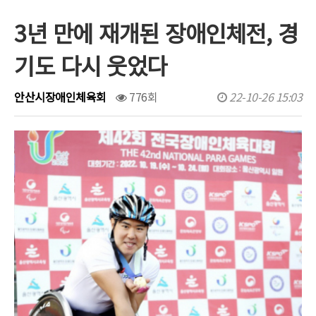
3년 만에 재개된 장애인체전, 경
행사/대회일정
기도 다시 웃었다
문서자료실
보도자료
안산시장애인체육회
776회
22-10-26 15:03
포토갤러리
유튜브영상