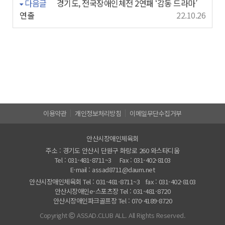
다음글
경기도, 전국장애인체전 2연패 ‘감동 드라마’
연출
22.10.26
이용약관
개인정보처리방침
이메일무단수집거부
안산시장애인체육회
주소 : 경기도 안산시 단원구 화랑로 260 와스타디움
Tel : 031-481-8711~3
Fax : 031-402-8103
E-mail : assad8711@daum.net
안산시장애인체육회 Tel : 031-481-8711~3 fax : 031-402-8103
안산시장애인e-스포츠장 Tel : 031-481-8720
안산시장애인파크골프장 Tel : 070-4189-8720
Copyright
ASSAD.CLUB ALL.
All Rights Reserved.